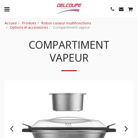
Accueil
Produits
Robot-cuiseur multifonctions
Options et accessoires
Compartiment vapeur
COMPARTIMENT
VAPEUR