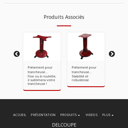
Produits Associés
Piétement pour
Piétement pour
Option
sation
trancheuse
trancheuse
personn
cheur
Fixe ou à roulette,
Stabilité et
pour tr
manuelle série
manuelle série
avec lo
ie 315.
il sublimera votre
robustesse
manuel 
315
CLASSIC
trancheuse !
ACCUEIL
PRÉSENTATION
PRODUITS
VIDEOS
PLUS
DELCOUPE