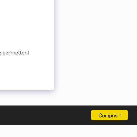
te permettent
Compris !
PRÉSENTATION
PRODUITS
VIDEOS
PLUS
S'ABONNER