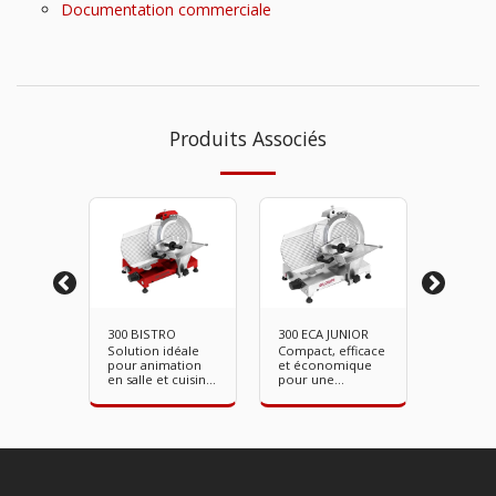
Documentation commerciale
Produits Associés
300 BISTRO
300 ECA JUNIOR
300 ECA
Solution idéale
Compact, efficace
m
Alumin
pour animation
et économique
alement
Compac
en salle et cuisine
pour une
 Ø lame
efficac
ouverte. Ø lame
utilisation
utilisat
300 mm.
courante. Ø lame
courant
300 mm.
300 mm