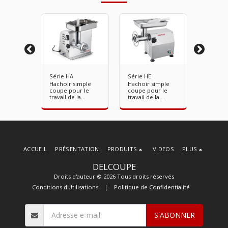
Série HA
Série HE
Série H
imple
Hachoir simple
Hachoir simple
Hachoir
r le
coupe pour le
coupe pour le
coupe p
la
travail de la
travail de la
travail d
îche,
viande fraîche et
viande fraîche et
viande f
t cuite.
cuite.
cuite.
nerveus
ACCUEIL
PRÉSENTATION
PRODUITS
VIDEOS
PLUS
DELCOUPE
Droits d'auteur © 2026 Tous droits réservés
Conditions d'Utilisations
|
Politique de Confidentialité
S'ABONNER